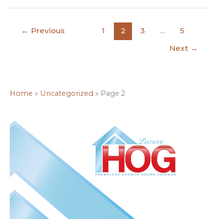
←
Previous
1
2
3
…
5
Next
→
Home
»
Uncategorized
»
Page 2